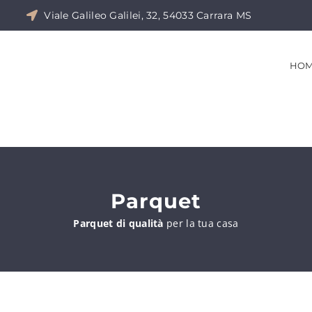
Viale Galileo Galilei, 32, 54033 Carrara MS
HOM
Parquet
Parquet di qualità
per la tua casa